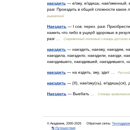
наездить
— е/зжу, е/здишь; нае/зженный; же
разг. Проездить в общей сложности какое
выражений
Наездить
— I сов. перех. разг. Приобрести,
нажить что либо в ущерб здоровью в результа
разг …
Современный толковый словарь русского 
наездить
— наездить, наезжу, наездим, на
наездила, наездило, наездили, наезди, н
наездившего, наездившей, наездившего,
наездить
— на ездить, зжу, здит …
Русски
наездить
— (II), нае/зжу(сь), е/здишь(ся)
Наездить
— Выебать …
Словарь криминально
© Академик, 2000-2026
Обратная связь:
Техподдерж
👣 Путешествия