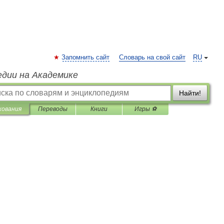
Запомнить сайт
Словарь на свой сайт
RU
едии на Академике
Найти!
кования
Переводы
Книги
Игры ⚽