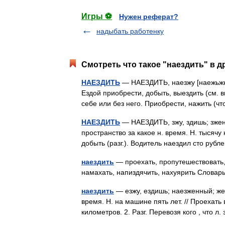
Игры ⚽
Нужен реферат?
надыбать работенку
Смотреть что такое "наездить" в д
НАЕЗДИТЬ
— НАЕЗДИТЬ, наезжу [наежьжю], 
Ездой приобрести, добыть, выездить (см. вы
себе или без него. Приобрести, нажить 
НАЕЗДИТЬ
— НАЕЗДИТЬ, зжу, здишь; зженны
пространство за какое н. время. Н. тысячу 
добыть (разг.). Водитель наездил сто руб
наездить
— проехать, пропутешествовать, 
намахать, напиздячить, нахуярить Слова
наездить
— езжу, ездишь; наезженный; жен,
время. Н. на машине пять лет. // Проехать
километров. 2. Разг. Перевозя кого , что л