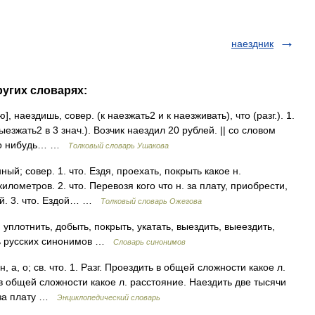
наездник
ругих словарях:
наездишь, совер. (к наезжать2 и к наезживать), что (разг.). 1.
езжать2 в 3 знач.). Возчик наездил 20 рублей. || со словом
(что нибудь… …
Толковый словарь Ушакова
й; совер. 1. что. Ездя, проехать, покрыть какое н.
километров. 2. что. Перевозя кого что н. за плату, приобрести,
лей. 3. что. Ездой… …
Толковый словарь Ожегова
уплотнить, добыть, покрыть, укатать, выездить, выеездить,
рь русских синонимов …
Словарь синонимов
 а, о; св. что. 1. Разг. Проездить в общей сложности какое л.
 в общей сложности какое л. расстояние. Наездить две тысячи
. за плату …
Энциклопедический словарь