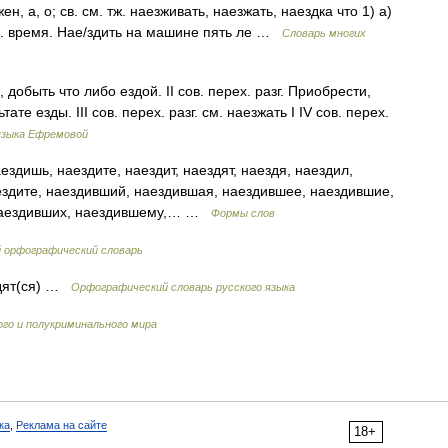
н, а, о; св. см. тж. наезживать, наезжать, наездка что 1) а)
 л. время. Нае/здить на машине пять ле …
Словарь многих
 добыть что либо ездой. II сов. перех. разг. Приобрести,
те езды. III сов. перех. разг. см. наезжать I IV сов. перех.
языка Ефремовой
ездишь, наездите, наездит, наездят, наездя, наездил,
аездите, наездивший, наездившая, наездившее, наездившие,
 наездивших, наездившему,… …
Формы слов
й орфографический словарь
, дят(ся) …
Орфографический словарь русского языка
го и полукриминального мира
ка
,
Реклама на сайте
18+