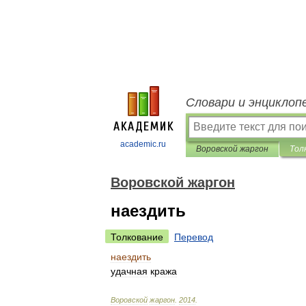
Словари и энциклоп
academic.ru
Воровской жаргон
Тол
Воровской жаргон
наездить
Толкование
Перевод
наездить
удачная
кража
Воровской
жаргон
.
2014
.