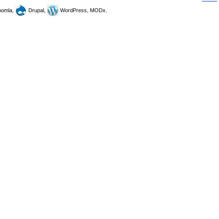
omla,
Drupal,
WordPress, MODx.